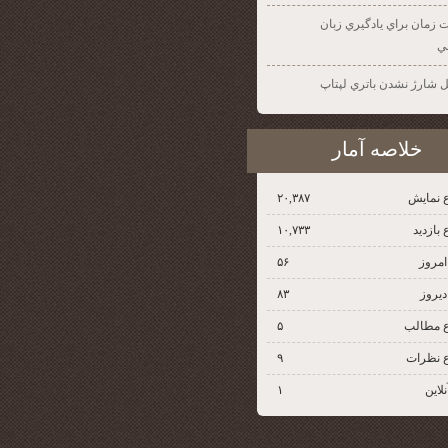
 زمان براي يادگيري زبان
ي
ل شارژ نشدن باتري لپتاپ
خلاصه آمار
 نمایش‌
۲۰,۳۸۷
بازدید
۱۰,۷۳۳
 امروز
۵۶
دیروز
۸۳
 مطالب
۵
 نظرات
۹
نلاین
۱