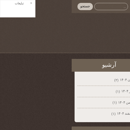
×
تبلیغات
آرشيو
۱۴۰۴
(۲)
۱۴
(۱)
 ۱۴۰۴
(۱)
د ۱۴۰۴
(۱)