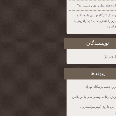
 پایه‌های مبل را پهن می‌سازند؟
نه یک کارگاه تولیدی با دستگاه
ر راه‌اندازی کنیم؟ (کارآفرینی با
 لیزر)
نويسندگان
ق وب
(۵)
پيوندها
رين چشم پزشكان تهران
زش برنامه نويسي سي پلاس پلاس
رض داروي كوتريموكسازول